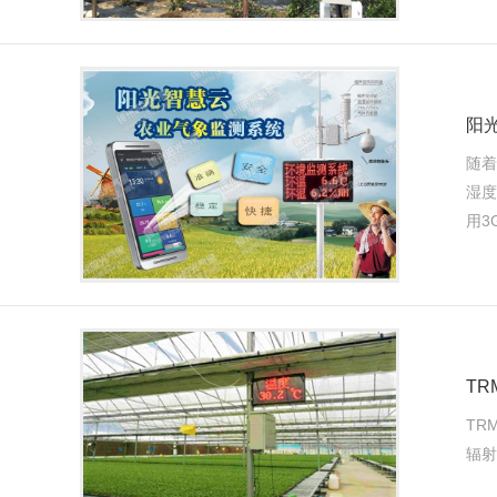
阳
随着
湿度
用3G
TR
TR
辐射