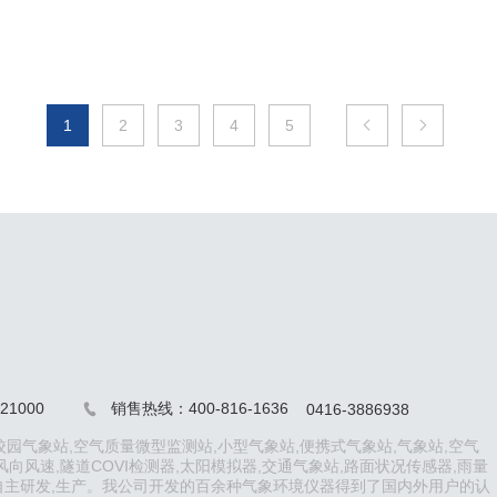
1
2
3
4
5


1000
销售热线：400-816-1636
0416-3886938

园气象站,空气质量微型监测站,小型气象站,便携式气象站,气象站,空气
风向风速,隧道COVI检测器,太阳模拟器,交通气象站,路面状况传感器,雨量
的自主研发,生产。我公司开发的百余种气象环境仪器得到了国内外用户的认