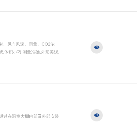
射、风向风速、雨量、CO2浓

,体积小巧,测量准确,外形美观,

要是通过在温室大棚内部及外部安装