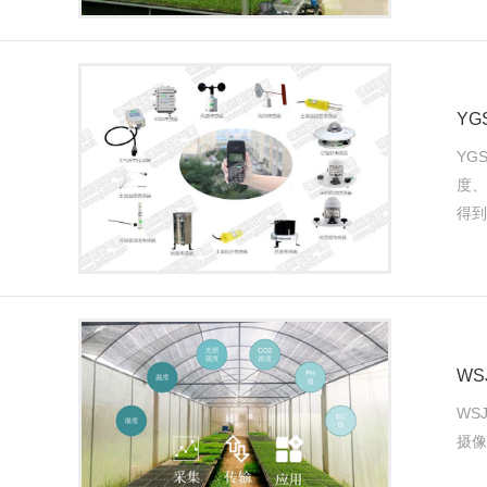
YG
YG
度、
得到
WS
WS
摄像