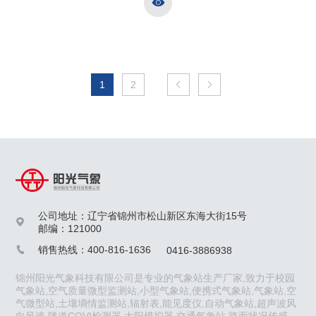

1
2


公司地址：辽宁省锦州市松山新区东海大街15号

邮编：121000
销售热线：400-816-1636
0416-3886938

锦州阳光气象科技有限公司是专业的气象站生产厂家,致力于校园
气象站,空气质量微型监测站,小型气象站,便携式气象站,气象站,空
气微型站,土壤墒情监测站,辐射表,能见度仪,自动气象站,超声波风
向风速,隧道COVI检测器,太阳模拟器,交通气象站,路面状况传感