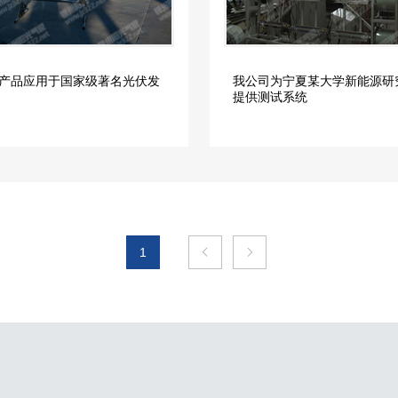
产品应用于国家级著名光伏发
我公司为宁夏某大学新能源研
提供测试系统
1

