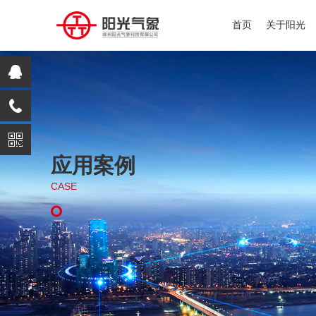
首页
关于阳光
应用案例
CASE