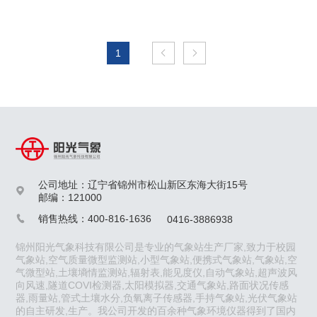
1


公司地址：辽宁省锦州市松山新区东海大街15号

邮编：121000
销售热线：400-816-1636
0416-3886938

锦州阳光气象科技有限公司是专业的气象站生产厂家,致力于校园
气象站,空气质量微型监测站,小型气象站,便携式气象站,气象站,空
气微型站,土壤墒情监测站,辐射表,能见度仪,自动气象站,超声波风
向风速,隧道COVI检测器,太阳模拟器,交通气象站,路面状况传感
器,雨量站,管式土壤水分,负氧离子传感器,手持气象站,光伏气象站
的自主研发,生产。我公司开发的百余种气象环境仪器得到了国内